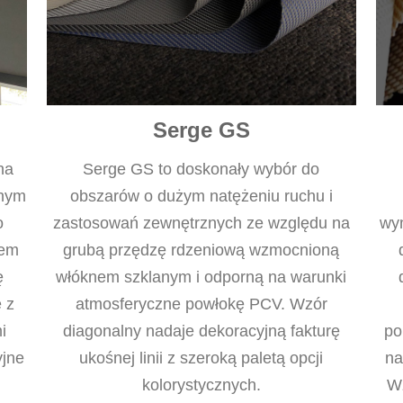
Serge GS
na
Serge GS to doskonały wybór do
znym
obszarów o dużym natężeniu ruchu i
o
zastosowań zewnętrznych ze względu na
wym
łem
grubą przędzę rdzeniową wzmocnioną
ę
włóknem szklanym i odporną na warunki
ę z
atmosferyczne powłokę PCV. Wzór
i
diagonalny nadaje dekoracyjną fakturę
po
yjne
ukośnej linii z szeroką paletą opcji
na
kolorystycznych.
W