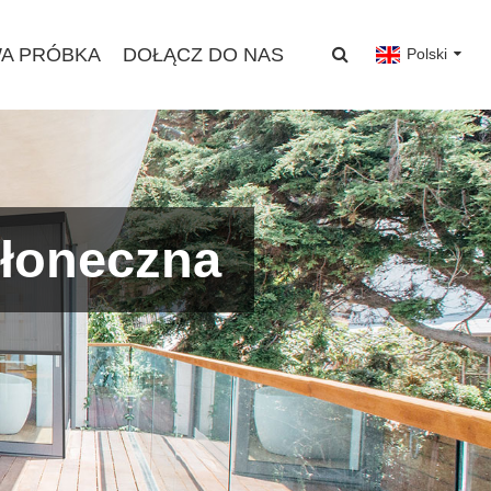
A PRÓBKA
DOŁĄCZ DO NAS
Polski
słoneczna