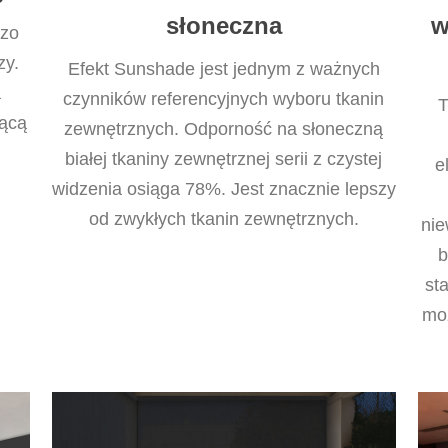
słoneczna
w
dzo
zy.
Efekt Sunshade jest jednym z ważnych
a
czynników referencyjnych wyboru tkanin
T
jącą
zewnętrznych. Odporność na słoneczną
białej tkaniny zewnętrznej serii z czystej
e
widzenia osiąga 78%. Jest znacznie lepszy
od zwykłych tkanin zewnętrznych.
nie
b
st
mo