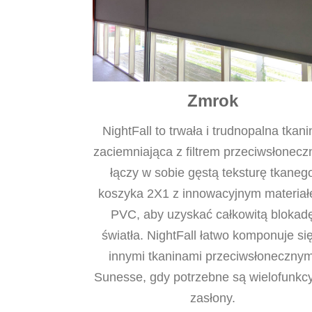
Zmrok
NightFall to trwała i trudnopalna tkani
zaciemniająca z filtrem przeciwsłonec
łączy w sobie gęstą teksturę tkaneg
koszyka 2X1 z innowacyjnym materia
PVC, aby uzyskać całkowitą blokad
światła. NightFall łatwo komponuje si
innymi tkaninami przeciwsłonecznym
Sunesse, gdy potrzebne są wielofunkc
zasłony.